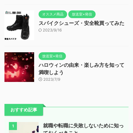
オススメ商品
放送室×発信
スパイクシューズ・安全靴買ってみた
2023/9/16
放送室×発信
ハロウィンの由来・楽しみ方を知って
満喫しよう
2023/7/9
おすすめ記事
就職や転職に失敗しないために知っ
1
ておくべきこと