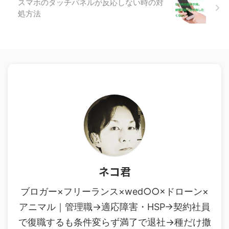
スマホのタッチパネルが反応しない時の対
処方法
ネコ君
ブロガー×フリーランス×wed○○×ドローン×
アニマル｜管理職→適応障害・HSP→契約社員
で復職するも条件変らず満了で退社→種だけ撒