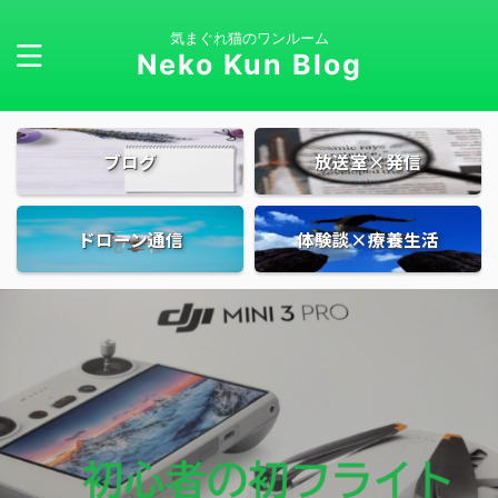
気まぐれ猫のワンルーム
Neko Kun Blog
ブログ
放送室×発信
ドローン通信
体験談×療養生活