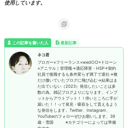
使用しています。
この記事を書いた人
最新記事
ネコ君
ブロガー×フリーランス×wed○○×ドローン
×アニマル｜管理職→適応障害・HSP→契約
社員で復職するも条件変らず満了で退社→種
だけ撒いていたブログに飛び込む→結果はま
だ出ていない（2023）発信したいことは多
数の為、雑記ブログよりになります。インプ
ットからアウトプット！！痒いところに手が
届いた！！って発見・吸収をして貰えるよう
な発信をします。Twitter、Instagram、
YouTubeのフォローぜひお願いします。39
歳・雪国 ※カテゴリーによっては準備